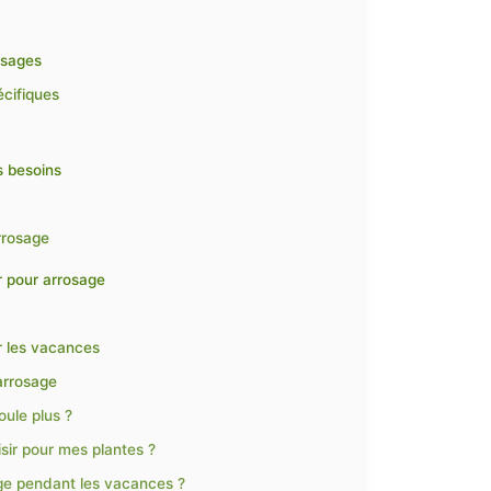
s
usages
écifiques
s besoins
rrosage
r pour arrosage
r les vacances
arrosage
ule plus ?
sir pour mes plantes ?
ge pendant les vacances ?