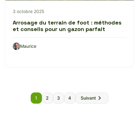
3 octobre 2025
Arrosage du terrain de foot : méthodes
et conseils pour un gazon parfait
Maurice
Pagination
1
2
3
4
Suivant
des
publications