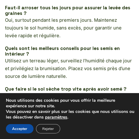
Faut-il arroser tous les jours pour assurer la levée des
graines ?
Oui, surtout pendant les premiers jours. Maintenez
toujours le sol humide, sans excès, pour garantir une
levée rapide et régulière.
Quels sont les meilleurs conseils pour les semis en
intérieur ?
Utilisez un terreau léger, surveillez l’humidité chaque jour
et privilégiez la brumisation. Placez vos semis près d’une
source de lumière naturelle.
Que faire si le sol sèche trop vite après avoir semé ?
Ajoutez un paillage fin, réduisez l’exposition au soleil
Nous utilisons des cookies pour vous offrir la meilleure
direct ou arrosez plus fréquemment, mais en petite
expérience sur notre site.
quantité à chaque fois. Pour aller plus loin, lisez
Arrosage
Vous pouvez en savoir plus sur les cookies que nous utilisons ou
les désactiver dans
paramètres
.
du terrain de foot : méthodes et conseils pour un gazon
parfait
.
Accepter
Rejeter