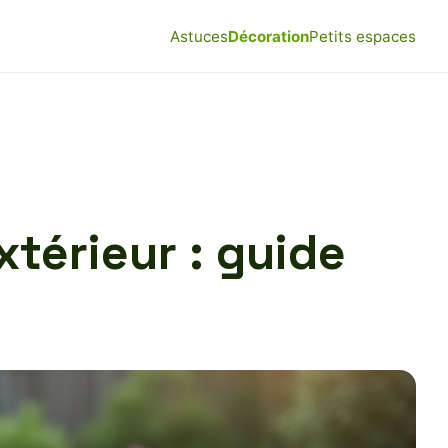
Astuces
Décoration
Petits espaces
xtérieur : guide
s